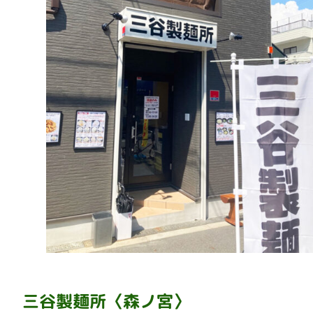
三谷製麺所
〈森ノ宮〉